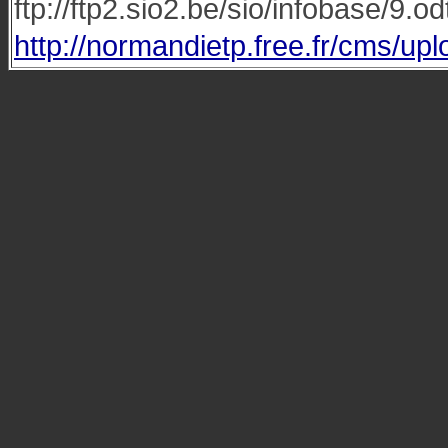
ftp://ftp2.sio2.be/sio/infobase/9.od
http://normandietp.free.fr/cms/upl